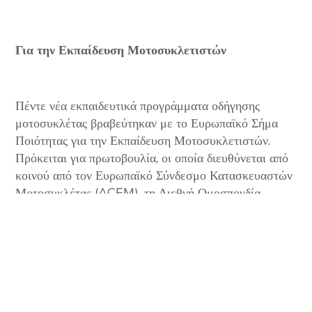
Για την Εκπαίδευση Μοτοσυκλετιστών
Πέντε νέα εκπαιδευτικά προγράμματα οδήγησης
μοτοσυκλέτας βραβεύτηκαν με το Ευρωπαϊκό Σήμα
Ποιότητας για την Εκπαίδευση Μοτοσυκλετιστών.
Πρόκειται για πρωτοβουλία, οι οποία διευθύνεται από
κοινού από τον Ευρωπαϊκό Σύνδεσμο Κατασκευαστών
Μοτοσυκλέτας (ACEM), τη Διεθνή Ομοσπονδία
Μοτοσυκλέτας (FIM) και το Γερμανικό Συμβούλιο
Οδικής Ασφάλειας (DVR).
Τα προγράμματα που βραβεύτηκαν
είναι τα ακόλουθα: