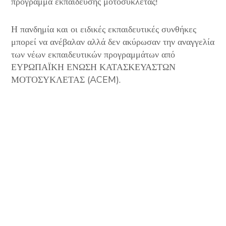
πρόγραμμα εκπαίδευσης μοτοσυκλέτας!
Η πανδημία και οι ειδικές εκπαιδευτικές συνθήκες
μπορεί να ανέβαλαν αλλά δεν ακύρωσαν την αναγγελία
των νέων εκπαιδευτικών προγραμμάτων από
ΕΥΡΩΠΑΪΚΗ ΕΝΩΣΗ ΚΑΤΑΣΚΕΥΑΣΤΩΝ
ΜΟΤΟΣΥΚΛΕΤΑΣ (ACEM).
Στις Βρυξέλλες, στις 28 Σεπτεμβρίου 2021
ανακοινώθηκαν τα πέντε νέα προγράμματα
εκπαίδευσης μοτοσυκλέτας σε Ιταλία, Κύπρο, Ελλάδα
και Πορτογαλία, τα οποία λαμβάνουν το Ευρωπαϊκό
Σήμα Ποιότητας Εκπαίδευσης Μοτοσυκλέτας. Η
απονομή αποτελεί μια κοινή πρωτοβουλία της
Ευρωπαϊκής Ένωσης Κατασκευαστών Μοτοσυκλέτας
(A.C.E.M.), της Διεθνούς Ομοσπονδίας
Μοτοσυκλετισμού (F.I.M.) και του Γερμανικού
Συμβουλίου Οδικής Ασφάλειας (D.V.R). Κάτω από